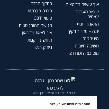
התקף חרדה
איך עושים מדיטציה
חרדה חברתית
שיפור הערכה
עצמית
טיפול CBT
התאמה זוגית
הגישה ההומניסטית
יוגה – מדריך מקיף
איך לצאת מדיכאון
מינימליזם
תחושת ריקנות
חשיבה חיובית
ניתוק רגשי
מוטיבציה וכוח רצון
כל הזכויות שמורות © שחר כהן 2026
הצהרת נגישות
|
מדיניות פרטיות
|
האתר הזה משתמש בעוגיות