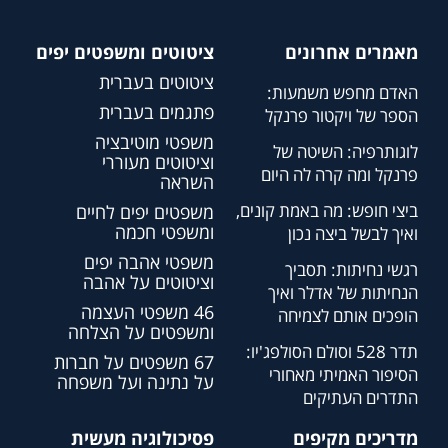
מאמרים אחרונים
ציטוטים ומשפטים יפים
ציטוטים בעברית
האדם מחפש משמעות:
פתגמים בעברית
הספר של ויקטור פרנקל
משפטי מוטיבציה
לוגותרפיה: השיטה של
וציטוטים מעוררי
פרנקל ומה קרה לה היום
השראה
ביצי חופש: מה באמת קונים,
משפטים יפים לחיים
ומשפטי חכמה
ואיך לבשל ביצה נכון
משפטי אהבה יפים
רגשי נחיתות: תסביך
וציטוטים על אהבה
הנחיתות של אדלר ואיך
46 משפטי העצמה
הופכים אותם לצמיחה
ומשפטים על הצלחה
תדר 528 וסולם הסולפג'יו:
67 משפטים על חברות
הסיפור האמיתי מאחורי
על נתינה ועל משפחה
התדרים העתיקים
מדריכים מקיפים
פסיכולוגיה מעשית