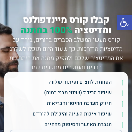
פתח סרגל נגישות
קבלו קורס מיינדפולנס
ומדיטציה
100% במתנה
קורס מעשי המשלב הסברים ברורים, ביחד עם
מדיטציות מודרכות. כך שעוד היום תוכלו לשדרג
את המדיטציה שלכם ולהפיק ממנה את היתרונות
הרבים והמוכחים מחקרית כמו:
הפחתת לחצים ופיתוח שלווה
שיפור הריכוז (שינוי מבני במוח)
חיזוק מערכת החיסון והבריאות
שיפור איכות השינה והיכולת להירדם
הגברת האושר והסיפוק מהחיים