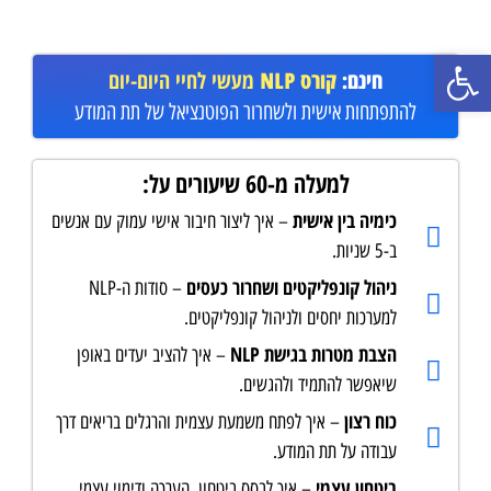
פתח סרגל נגישות
חינם:
קורס NLP
מעשי לחיי היום-יום
להתפתחות אישית ולשחרור הפוטנציאל של תת המודע
למעלה מ-60 שיעורים על:
כימיה בין אישית
– איך ליצור חיבור אישי עמוק עם אנשים
ב-5 שניות.
ניהול קונפליקטים ושחרור כעסים
– סודות ה-NLP
למערכות יחסים ולניהול קונפליקטים.
הצבת מטרות בגישת NLP
– איך להציב יעדים באופן
שיאפשר להתמיד ולהגשים.
כוח רצון
– איך לפתח משמעת עצמית והרגלים בריאים דרך
עבודה על תת המודע.
ביטחון עצמי
– איך לבסס ביטחון, הערכה ודימוי עצמי