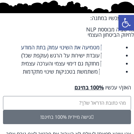
פתח סרגל נגישות
קבל/י עכשיו במתנה:
מדיטציה מבוססת NLP
לחיזוק הביטחון העצמי
מטמיעה את השינוי עמוק בתת המודע
עובדת ישירות על הרגש (עוקפת שכל)
מחזקת גם דימוי עצמי והערכה עצמית
משתמשת בטכניקות שינוי מתקדמות
האזן/י עכשיו
100% בחינם
גישה מיידית 100% בחינם!
אני שונא ספאם! לעולם לא העביר את פרטיך לאף גורם אחר