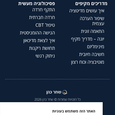
מדריכים מקיפים
פסיכולוגיה מעשית
התקף חרדה
איך עושים מדיטציה
חרדה חברתית
שיפור הערכה
עצמית
טיפול CBT
התאמה זוגית
הגישה ההומניסטית
יוגה – מדריך מקיף
איך לצאת מדיכאון
מינימליזם
תחושת ריקנות
חשיבה חיובית
ניתוק רגשי
מוטיבציה וכוח רצון
כל הזכויות שמורות © שחר כהן 2026
הצהרת נגישות
|
מדיניות פרטיות
|
האתר הזה משתמש בעוגיות