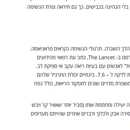
 בלי הנהיגה בכבישים. כך גם תיראה צורת הנשימה
מהלך השגרה. תרגולי הנשימה נקראים פראניאמה.
נשימות אלו גם מרגיעות וגם הרבה יותר אפקטיביות. מחקר שפורסם ב- The Lancet, כתב עת רפואי מהידועים
ימה מוחלטת" לאנשים עם בעיות ריאה עקב אי ספיקת לב.
לאחר חודש, קצב הנשימה הממוצע שלהם ירד מ – 13.4 נשימות לדקה ל – 7.6. בינתיים יכולת התרגיל שלהם
 משפרת מדדים שונים לתפקוד הריאות, כולל נפח
יעילה ומחממת אותו (סביר יותר שאוויר קר ויבש
רה אבק ולכלוך ודברים אחרים שהייתם מעדיפים