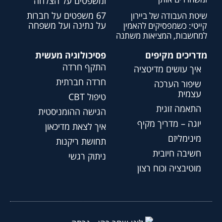
ומשפטים על הצלחה
67 משפטים על חברות
שיטת העבודה של ביירון
על נתינה ועל משפחה
קייטי: כשמפסיקים להאמין
למחשבות, המציאות משתנה
מדריכים מקיפים
פסיכולוגיה מעשית
התקף חרדה
איך עושים מדיטציה
חרדה חברתית
שיפור הערכה
עצמית
טיפול CBT
התאמה זוגית
הגישה ההומניסטית
יוגה – מדריך מקיף
איך לצאת מדיכאון
מינימליזם
תחושת ריקנות
חשיבה חיובית
ניתוק רגשי
מוטיבציה וכוח רצון