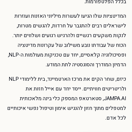
בכלל הפלטפורמות.
המדיטציות שלו הגיעו לעשרות מיליוני האזנות ועוזרות
לישראלים רבים להתגבר על חרדות, להגשים מטרות,
לנקות משקעים רגשיים ולהרגיש רגועים ושלווים יותר.
הכוח של עבודתו נובע משילוב של עקרונות מדיטציה
ופסיכולוגיה קלאסיים, יחד עם טכניקות מעולמות ה-NLP,
הדמיון המודרך והסוגסטיה לתת המודע.
כיזם, שחר הקים את מרכז הארטמיינד, בית ללימודי NLP
ולריטריטים חוויתיים. ייסד יחד עם אייל חזות את
JAMPA.AI, סטארטאפ המספק כלי בינה מלאכותית
למטפלים מתוך חזון להנגיש אימון וטיפול נפשי איכותיים
לכל אדם.