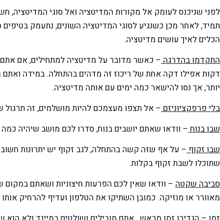
לפני שניכנס לעומק אל מקורות המדיטציה ואל סוגי המדיטציה, חשו
תמיד, לאחר מכן כשנגיע לסוגי המדיטציה השונים, נתעמק בטיפים 
הכלים לאיך עושים מדיטציה.
התקדמו בהדרגה
– כאשר מדובר על מדיטציה למתחילים, אם אתם 
דקות אפילו דקה אחת של ריכוז זה מדהים בהתחלה. במידה ואתם מ
יותר, אך נסו להישאר כמה ימים עם אותה מדיטציה.
בלי פרפקציוניזם
– אל תצפו מעצמכם להיות מושלמים, זה תרגול ש
שבו בנוח
– וודאו שאתם יושבים בנוח, סדרו לכם מושב שיהיה כמה ש
שבו זקוף
– על אף שזה קשה בהתחלה, לגב זקוף יש יתרונות חשובים 
שתוכלו לשבת זקוף בקלות.
סביבה שקטה
– וודאו שאין לכם הפרעות חיצוניות ושאתם במקום 
מאוורר או מוזיקה. כמובן השתיקו את הטלפון ועדיף להרחיק אותו 
זמן
– הגדירו זמן מראש. אתם מובילים ושולטים במיינד ולא הוא שול