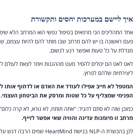
איך ליישם במערכות יחסים ותקשורת
אחד התהליכים הכי מרפאים בטיפול נפשי הוא המרחב הלא שיפו
פעם ראשונה בו יש להם מרחב שבו מותר להם להיות עצמם, שהם
מגדלת על כל טעות ואפשר רגע לנשום.
לאט לאט הם יכולים להסיר מעט מההגנות ויותר לצאת לעולם ל
ליצירתיות שלהם לפרוץ.
המטפל לא חייב אפילו לעודד את האדם או לדחוף אותו ל
הפנימי שמצליף על כל שטות ומרסק את הביטחון העצמי.
כמובן שזה לא סתם להגיד: "אתה תותח, לא נורא, לא קרה כלום", א
מרחב זו מיומנות עדינה והוויה שאי אפשר לזייף.
לכן בהכשרת ה-NLP בגישת HeartMind שמים הרבה דגש על יצירת המרחב כעקרון יותר חשוב מהטכניקות עצמן.