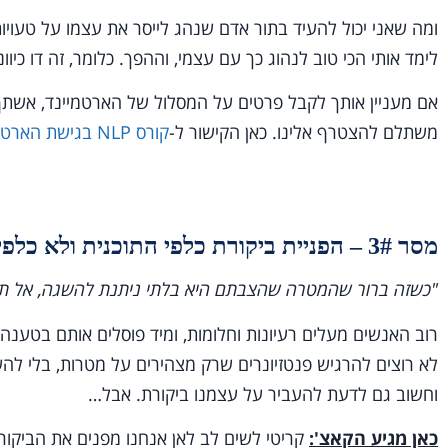
ומה שאני יכול להעיד בתור אדם שנהג לייסר את עצמו על טעויות
לימד אותי הכי טוב לנהוג כך עם עצמי, וההפך. כלומר, זה דו כיוונ
אם מעניין אותך לקבל פרטים על המסלול של הארטמיינד, אשתף
משתלם להצטרף אלינו. כאן הקישור ל-
קורס NLP בגישת הארטמיינד
מסר 3# – הפניית ביקורת כלפי התוכנית ולא כלפי החלום או החולם
"כשזה ברור שהמטרה שהצבתם היא בלתי ניתנת להשגה, אל תש
רוב האנשים מעלים רעיונות וחלומות, ומיד פוסלים אותם בטענ
לא רוצים להרגיש פנטזיונרים שרק מצהירים על מטרות, בלי להשי
וחשוב גם לדעת להעביר על עצמנו ביקורת. אבל…
כאן מגיע הקאצ':
קריטי לשים לב לאן אנחנו מפנים את הביקור