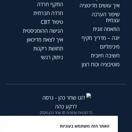
התקף חרדה
איך עושים מדיטציה
חרדה חברתית
שיפור הערכה
עצמית
טיפול CBT
התאמה זוגית
הגישה ההומניסטית
יוגה – מדריך מקיף
איך לצאת מדיכאון
מינימליזם
תחושת ריקנות
חשיבה חיובית
ניתוק רגשי
מוטיבציה וכוח רצון
כל הזכויות שמורות © שחר כהן 2026
הצהרת נגישות
|
מדיניות פרטיות
|
האתר הזה משתמש בעוגיות