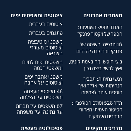
מאמרים אחרונים
ציטוטים ומשפטים יפים
ציטוטים בעברית
האדם מחפש משמעות:
פתגמים בעברית
הספר של ויקטור פרנקל
משפטי מוטיבציה
לוגותרפיה: השיטה של
וציטוטים מעוררי
פרנקל ומה קרה לה היום
השראה
ביצי חופש: מה באמת קונים,
משפטים יפים לחיים
ומשפטי חכמה
ואיך לבשל ביצה נכון
משפטי אהבה יפים
רגשי נחיתות: תסביך
וציטוטים על אהבה
הנחיתות של אדלר ואיך
46 משפטי העצמה
הופכים אותם לצמיחה
ומשפטים על הצלחה
תדר 528 וסולם הסולפג'יו:
67 משפטים על חברות
הסיפור האמיתי מאחורי
על נתינה ועל משפחה
התדרים העתיקים
מדריכים מקיפים
פסיכולוגיה מעשית