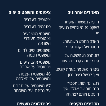
מאמרים אחרונים
ציטוטים ומשפטים יפים
ציטוטים בעברית
הרפיה נפשית: המפתח
פתגמים בעברית
לשקט פנימי ולחיים רגועים
יותר
משפטי מוטיבציה
וציטוטים מעוררי
האדם מחפש משמעות:
השראה
הספר של ויקטור פרנקל
משפטים יפים לחיים
ומשפטי חכמה
לוגותרפיה: השיטה של
פרנקל ומה קרה לה היום
משפטי אהבה יפים
וציטוטים על אהבה
ביצי חופש: מה באמת קונים,
46 משפטי העצמה
ואיך לבשל ביצה נכון
ומשפטים על הצלחה
רגשי נחיתות: תסביך
67 משפטים על חברות
הנחיתות של אדלר ואיך
על נתינה ועל משפחה
הופכים אותם לצמיחה
מדריכים מקיפים
פסיכולוגיה מעשית