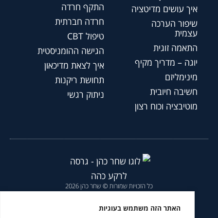
התקף חרדה
איך עושים מדיטציה
חרדה חברתית
שיפור הערכה
עצמית
טיפול CBT
התאמה זוגית
הגישה ההומניסטית
יוגה – מדריך מקיף
איך לצאת מדיכאון
מינימליזם
תחושת ריקנות
חשיבה חיובית
ניתוק רגשי
מוטיבציה וכוח רצון
כל הזכויות שמורות © שחר כהן 2026
הצהרת נגישות
|
מדיניות פרטיות
|
האתר הזה משתמש בעוגיות