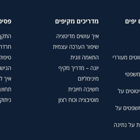
יפים
מדריכים מקיפים
פסיכ
איך עושים מדיטציה
התקף
שיפור הערכה עצמית
חרדה
וטים מעוררי
התאמה זוגית
טיפול BT
יוגה – מדריך מקיף
הגישה
משפטי
מינימליזם
איך ל
חשיבה חיובית
תחושת
טוטים על
מוטיבציה וכוח רצון
ניתוק
משפטים על
ת על נתינה