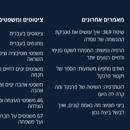
מאמרים אחרונים
ציטוטים ומשפטים 
שיטת 369: איך עושים את טכניקת
ציטוטים בעברית
ההגשמה של טסלה
פתגמים בעברית
הרפיה נפשית: המפתח לשקט פנימי
משפטי מוטיבציה וציט
ולחיים רגועים יותר
השראה
האדם מחפש משמעות: הספר של
משפטים יפים לחיים ו
חכמה
ויקטור פרנקל
משפטי אהבה יפים וצי
לוגותרפיה: השיטה של פרנקל ומה
אהבה
קרה לה היום
46 משפטי העצמה ו
ביצי חופש: מה באמת קונים, ואיך
הצלחה
לבשל ביצה נכון
67 משפטים על חברו
ועל משפחה