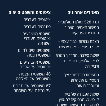
מאמרים אחרונים
ציטוטים ומשפטים יפים
ציטוטים בעברית
תדר 528 וסולם הסולפג'יו:
פתגמים בעברית
הסיפור האמיתי מאחורי
התדרים העתיקים
משפטי מוטיבציה
וציטוטים מעוררי
הצבת גבולות וכבוד עצמי –
השראה
איך להפסיק לרצות אנשים
משפטים יפים לחיים
ומשפטי חכמה
שיטת סילבה: המדריך המלא
למצב אלפא, לטכניקות
משפטי אהבה יפים
ולביקורת
וציטוטים על אהבה
46 משפטי העצמה
מחשבות טורדניות: איך
ומשפטים על הצלחה
מפסיקים את הלופ
ומשחררים אותן
67 משפטים על חברות
על נתינה ועל משפחה
שיטת העבודה של ביירון
קייטי: כשמפסיקים להאמין
למחשבות, המציאות משתנה