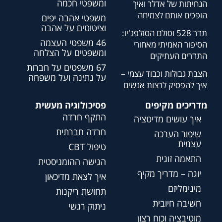
ומשפטי חכמה
הנחיתות של אדלר ואיך
הופכים אותם לצמיחה
משפטי אהבה יפים
וציטוטים על אהבה
תדר 528 וסולם הסולפג'יו:
46 משפטי העצמה
הסיפור האמיתי מאחורי
ומשפטים על הצלחה
התדרים העתיקים
67 משפטים על חברות
הצבת גבולות וכבוד עצמי –
על נתינה ועל משפחה
איך להפסיק לרצות אנשים
מדריכים מקיפים
פסיכולוגיה מעשית
התקף חרדה
איך עושים מדיטציה
חרדה חברתית
שיפור הערכה
עצמית
טיפול CBT
התאמה זוגית
הגישה ההומניסטית
יוגה – מדריך מקיף
איך לצאת מדיכאון
מינימליזם
תחושת ריקנות
חשיבה חיובית
ניתוק רגשי
מוטיבציה וכוח רצון