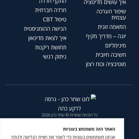
התקף חרדה
איך עושים מדיטציה
חרדה חברתית
שיפור הערכה
עצמית
טיפול CBT
התאמה זוגית
הגישה ההומניסטית
יוגה – מדריך מקיף
איך לצאת מדיכאון
מינימליזם
תחושת ריקנות
חשיבה חיובית
ניתוק רגשי
מוטיבציה וכוח רצון
כל הזכויות שמורות © שחר כהן 2026
הצהרת נגישות
|
מדיניות פרטיות
|
האתר הזה משתמש בעוגיות
אנחנו משתמשים בעוגיות כדי לשפר את חוויית הגלישה ולנתח
מומלץ לעקוב גם ב