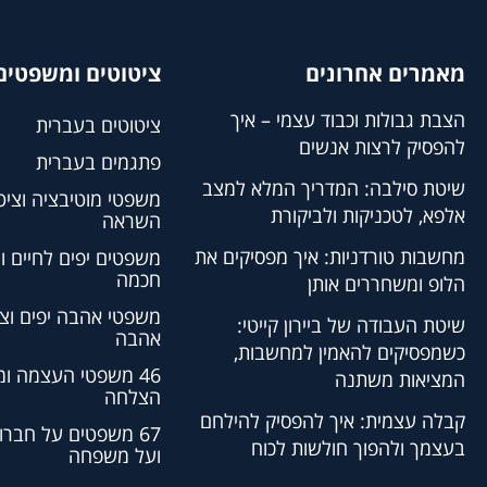
מאמרים אחרונים
ציטוטים ומשפטים 
הצבת גבולות וכבוד עצמי – איך
ציטוטים בעברית
להפסיק לרצות אנשים
פתגמים בעברית
שיטת סילבה: המדריך המלא למצב
משפטי מוטיבציה וציט
אלפא, לטכניקות ולביקורת
השראה
מחשבות טורדניות: איך מפסיקים את
משפטים יפים לחיים ו
חכמה
הלופ ומשחררים אותן
משפטי אהבה יפים וצי
שיטת העבודה של ביירון קייטי:
אהבה
כשמפסיקים להאמין למחשבות,
46 משפטי העצמה ו
המציאות משתנה
הצלחה
קבלה עצמית: איך להפסיק להילחם
67 משפטים על חברו
בעצמך ולהפוך חולשות לכוח
ועל משפחה