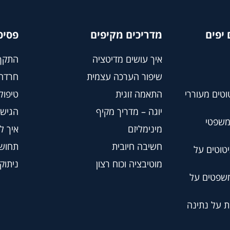
יפים
מדריכים מקיפים
פסיכ
איך עושים מדיטציה
התקף
שיפור הערכה עצמית
חרדה
וטים מעוררי
התאמה זוגית
טיפול BT
יוגה – מדריך מקיף
הגישה
משפטי
מינימליזם
איך ל
חשיבה חיובית
תחושת
טוטים על
מוטיבציה וכוח רצון
ניתוק
משפטים על
ת על נתינה