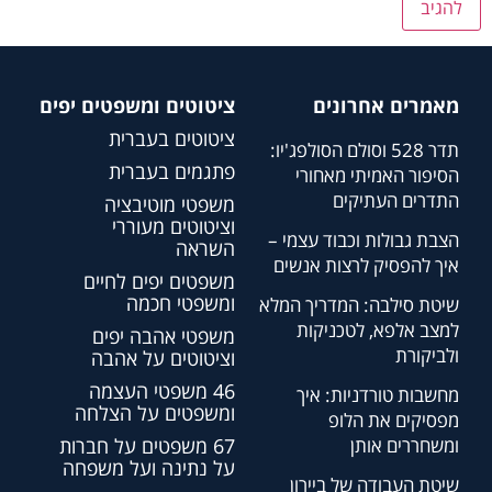
מאמרים אחרונים
ציטוטים ומשפטים יפים
ציטוטים בעברית
תדר 528 וסולם הסולפג'יו:
פתגמים בעברית
הסיפור האמיתי מאחורי
התדרים העתיקים
משפטי מוטיבציה
וציטוטים מעוררי
הצבת גבולות וכבוד עצמי –
השראה
איך להפסיק לרצות אנשים
משפטים יפים לחיים
ומשפטי חכמה
שיטת סילבה: המדריך המלא
למצב אלפא, לטכניקות
משפטי אהבה יפים
ולביקורת
וציטוטים על אהבה
46 משפטי העצמה
מחשבות טורדניות: איך
ומשפטים על הצלחה
מפסיקים את הלופ
ומשחררים אותן
67 משפטים על חברות
על נתינה ועל משפחה
שיטת העבודה של ביירון