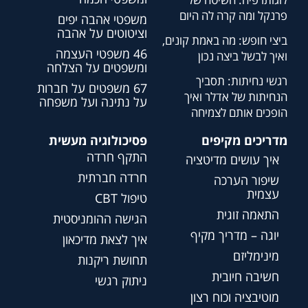
פרנקל ומה קרה לה היום
משפטי אהבה יפים
וציטוטים על אהבה
ביצי חופש: מה באמת קונים,
46 משפטי העצמה
ואיך לבשל ביצה נכון
ומשפטים על הצלחה
רגשי נחיתות: תסביך
67 משפטים על חברות
הנחיתות של אדלר ואיך
על נתינה ועל משפחה
הופכים אותם לצמיחה
מדריכים מקיפים
פסיכולוגיה מעשית
התקף חרדה
איך עושים מדיטציה
חרדה חברתית
שיפור הערכה
עצמית
טיפול CBT
התאמה זוגית
הגישה ההומניסטית
יוגה – מדריך מקיף
איך לצאת מדיכאון
מינימליזם
תחושת ריקנות
חשיבה חיובית
ניתוק רגשי
מוטיבציה וכוח רצון