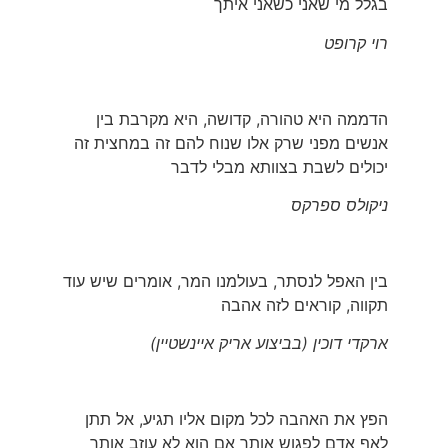
בגלל מי שאני כשאני איתך
רוי קרופט
הדממה היא טהורה, קדושה, היא מקרבת בין
אנשים מפני שרק אלו שנוח להם זה במחצית זה
יכולים לשבת בצוותא מבלי לדבר
ניקולס ספרקס
בין האפל לנסתר, בעולמנו המר, אומרים שיש עוד
תקווה, קוראים לזה אהבה
ארקדי דוכין (בביצוע אריק איינשטיין)
הפץ את האהבה לכל מקום אליו תגיע, אל תתן
לאף אדם לפגוש אותך אם הוא לא עוזב אותך