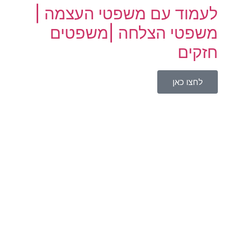
לעמוד עם משפטי העצמה |
משפטי הצלחה |משפטים
חזקים
לחצו כאן
מאמרים אחרונים
רגשי נחיתות: תסביך הנחיתות של אדלר ואיך הופכים
אותם לצמיחה
תדר 528 וסולם הסולפג'יו: הסיפור האמיתי מאחורי
התדרים העתיקים
הצבת גבולות וכבוד עצמי – איך להפסיק לרצות אנשים
שיטת סילבה: המדריך המלא למצב אלפא, לטכניקות
ולביקורת
מחשבות טורדניות: איך מפסיקים את הלופ ומשחררים
אותן