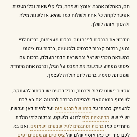
חם, מאחלות אהבה, אומץ ושמחה, בלי קלישאות ובלי הטפות.
אפשר לקחת כל אחת ולשלוח כמו שהיא, או לשנות מילה
ולהפוך אותה לשלך.
סידרתי את הברכות לפי כוונה: ברכות מעצימות, ברכות לפי
נמען, ברכות קצרות לכרטיס ולסטטוס, ברכות עם ציטוט
בהשראת חכמי ישראל ובהשראת חכמי העולם, ברכות עם
ציטוט מפתיע שמשנה את המבט על הגיל, וברכה אחת מיוחדת
שמכוונת פנימה, ברכה ליום הולדת לעצמך.
אפשר פשוט לגלול ולבחור, ובכל כרטיס יש כפתור להעתקה,
לשיתוף בוואטסאפ ולהפיכת הברכה לתמונה. אם בא לכם
להעמיק, כתבתי על
כוחו של הרגע הזה
ועל לחיות כאן ועכשיו,
יש לי שש
מדיטציות נלפ
לרוגע ולשקט, וברכות לימי הולדת
מיוחדים כמו
ברכות ופתגמים לגיל שבעים ושמונים
. ואם בא
לכם עוד, יש כאן אוסף שלם של
ציטוטים ומשפטים יפים