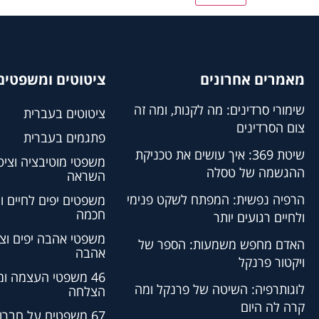
מאמרים אחרונים
ציטוטים ומשפטים 
שימורי סרדינים: מה לקנות, ומה זה
ציטוטים בעברית
צום הסרדינים
פתגמים בעברית
שיטת 369: איך עושים את טכניקת
משפטי מוטיבציה וציט
ההגשמה של טסלה
השראה
הרפיה נפשית: המפתח לשקט פנימי
משפטים יפים לחיים ו
חכמה
ולחיים רגועים יותר
משפטי אהבה יפים וצי
האדם מחפש משמעות: הספר של
אהבה
ויקטור פרנקל
46 משפטי העצמה ו
לוגותרפיה: השיטה של פרנקל ומה
הצלחה
קרה לה היום
67 משפטים על חברו