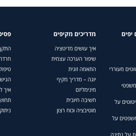
יפים
מדריכים מקיפים
פסיכ
איך עושים מדיטציה
התקף
שיפור הערכה עצמית
חרדה
וטים מעוררי
התאמה זוגית
טיפול BT
יוגה – מדריך מקיף
הגישה
משפטי
מינימליזם
איך ל
חשיבה חיובית
תחושת
טוטים על
מוטיבציה וכוח רצון
ניתוק
משפטים על
ת על נתינה