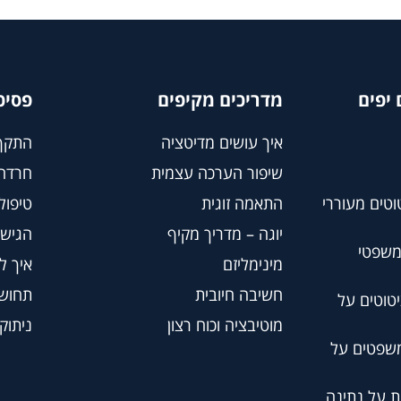
יפים
מדריכים מקיפים
פסיכ
איך עושים מדיטציה
התקף
שיפור הערכה עצמית
חרדה
וטים מעוררי
התאמה זוגית
טיפול BT
יוגה – מדריך מקיף
הגישה
משפטי
מינימליזם
איך ל
חשיבה חיובית
תחושת
טוטים על
מוטיבציה וכוח רצון
ניתוק
משפטים על
ת על נתינה