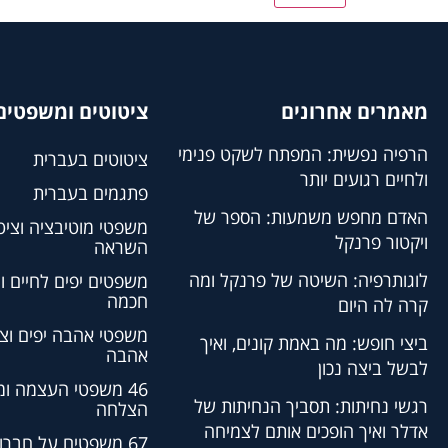
מאמרים אחרונים
ציטוטים ומשפטים 
הרפיה נפשית: המפתח לשקט פנימי
ציטוטים בעברית
ולחיים רגועים יותר
פתגמים בעברית
האדם מחפש משמעות: הספר של
משפטי מוטיבציה וציט
ויקטור פרנקל
השראה
לוגותרפיה: השיטה של פרנקל ומה
משפטים יפים לחיים ו
חכמה
קרה לה היום
משפטי אהבה יפים וצי
ביצי חופש: מה באמת קונים, ואיך
אהבה
לבשל ביצה נכון
46 משפטי העצמה ו
רגשי נחיתות: תסביך הנחיתות של
הצלחה
אדלר ואיך הופכים אותם לצמיחה
67 משפטים על חברו