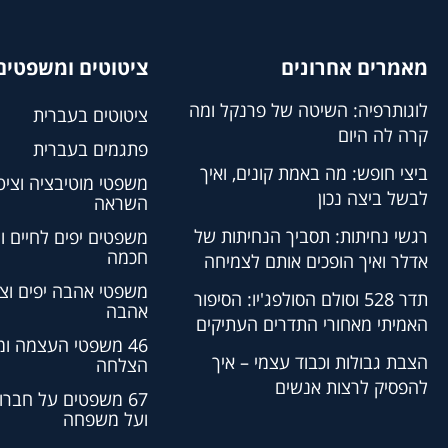
מאמרים אחרונים
ציטוטים ומשפטים 
לוגותרפיה: השיטה של פרנקל ומה
ציטוטים בעברית
קרה לה היום
פתגמים בעברית
ביצי חופש: מה באמת קונים, ואיך
משפטי מוטיבציה וציט
לבשל ביצה נכון
השראה
רגשי נחיתות: תסביך הנחיתות של
משפטים יפים לחיים ו
חכמה
אדלר ואיך הופכים אותם לצמיחה
משפטי אהבה יפים וצי
תדר 528 וסולם הסולפג'יו: הסיפור
אהבה
האמיתי מאחורי התדרים העתיקים
46 משפטי העצמה ו
הצבת גבולות וכבוד עצמי – איך
הצלחה
להפסיק לרצות אנשים
67 משפטים על חברו
ועל משפחה