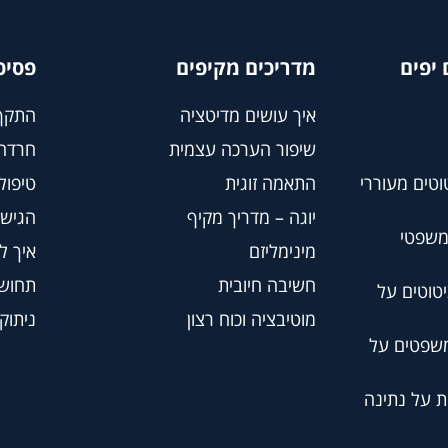
יפים
מדריכים מקיפים
פסיכ
איך עושים מדיטציה
התקף
שיפור הערכה עצמית
חרדה
וטים מעוררי
התאמה זוגית
טיפול BT
יוגה – מדריך מקיף
הגישה
משפטי
מינימליזם
איך ל
חשיבה חיובית
תחושת
טוטים על
מוטיבציה וכוח רצון
ניתוק
משפטים על
ת על נתינה