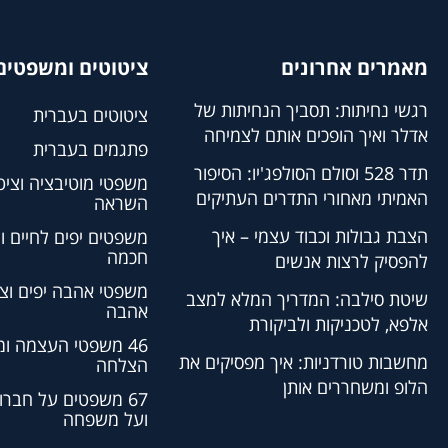
מאמרים אחרונים
ציטוטים ומשפטים 
רגשי נחיתות: תסביך הנחיתות של
ציטוטים בעברית
אדלר ואיך הופכים אותם לצמיחה
פתגמים בעברית
תדר 528 וסולם הסולפג'יו: הסיפור
משפטי מוטיבציה וציט
האמיתי מאחורי התדרים העתיקים
השראה
הצבת גבולות וכבוד עצמי – איך
משפטים יפים לחיים ו
חכמה
להפסיק לרצות אנשים
משפטי אהבה יפים וצי
שיטת סילבה: המדריך המלא למצב
אהבה
אלפא, לטכניקות ולביקורת
46 משפטי העצמה ו
מחשבות טורדניות: איך מפסיקים את
הצלחה
הלופ ומשחררים אותן
67 משפטים על חברו
ועל משפחה