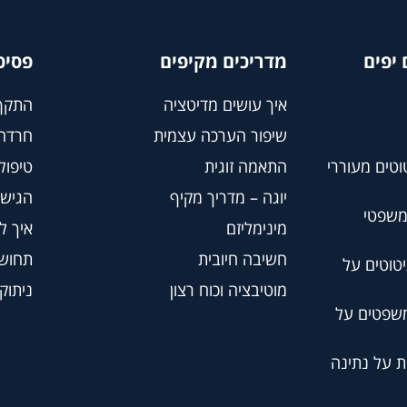
יפים
מדריכים מקיפים
פסיכ
איך עושים מדיטציה
התקף
שיפור הערכה עצמית
חרדה
וטים מעוררי
התאמה זוגית
טיפול BT
יוגה – מדריך מקיף
הגישה
משפטי
מינימליזם
איך ל
חשיבה חיובית
תחושת
טוטים על
מוטיבציה וכוח רצון
ניתוק
משפטים על
ת על נתינה