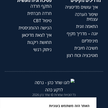
מדריכים מקיפים
פסיכולוגיה מעשית
התקף חרדה
איך עושים מדיטציה
חרדה חברתית
שיפור הערכה
עצמית
טיפול CBT
התאמה זוגית
הגישה ההומניסטית
יוגה – מדריך מקיף
איך לצאת מדיכאון
מינימליזם
תחושת ריקנות
חשיבה חיובית
ניתוק רגשי
מוטיבציה וכוח רצון
כל הזכויות שמורות © שחר כהן 2026
הצהרת נגישות
|
מדיניות פרטיות
|
האתר הזה משתמש בעוגיות