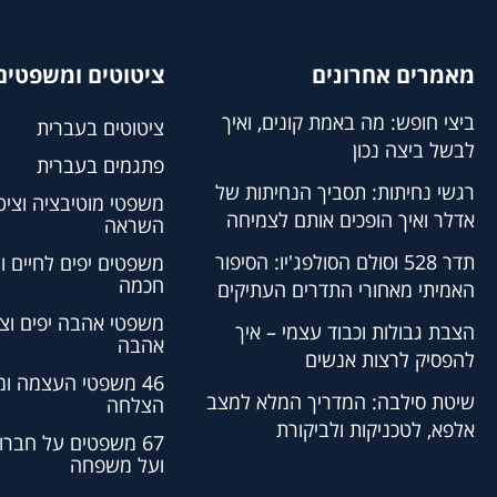
מאמרים אחרונים
ציטוטים ומשפטים 
ביצי חופש: מה באמת קונים, ואיך
ציטוטים בעברית
לבשל ביצה נכון
פתגמים בעברית
רגשי נחיתות: תסביך הנחיתות של
משפטי מוטיבציה וציט
אדלר ואיך הופכים אותם לצמיחה
השראה
תדר 528 וסולם הסולפג'יו: הסיפור
משפטים יפים לחיים ו
חכמה
האמיתי מאחורי התדרים העתיקים
משפטי אהבה יפים וצי
הצבת גבולות וכבוד עצמי – איך
אהבה
להפסיק לרצות אנשים
46 משפטי העצמה ו
שיטת סילבה: המדריך המלא למצב
הצלחה
אלפא, לטכניקות ולביקורת
67 משפטים על חברו
ועל משפחה