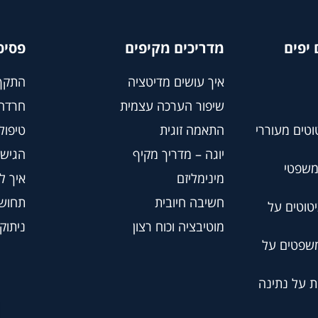
יפים
מדריכים מקיפים
פסיכ
איך עושים מדיטציה
התקף
שיפור הערכה עצמית
חרדה
וטים מעוררי
התאמה זוגית
טיפול BT
יוגה – מדריך מקיף
הגישה
משפטי
מינימליזם
איך ל
חשיבה חיובית
תחושת
טוטים על
מוטיבציה וכוח רצון
ניתוק
משפטים על
ת על נתינה