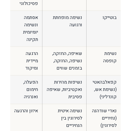
פסיכולוגי
בוטייקו
נשימה מופחתת
אסתמה
ורגועה
ונשימה
יומיומית
תקינה
נשימת
שאיפה, החזקה,
הרגעה
קופסה
נשיפה, החזקה,
מיידית
בזמנים שווים
ומיקוד
קפאלבהאטי
נשיפות מהירות
הפעלה,
(נשימת אש,
ואקטיביות, שאיפה
חימום
קונדליני)
פסיבית
ואנרגיה
נאדי שודהנה
נשימה איטית
איזון והרגעה
(נחיריים
לסירוגין בין
לסירוגין)
הנחיריים