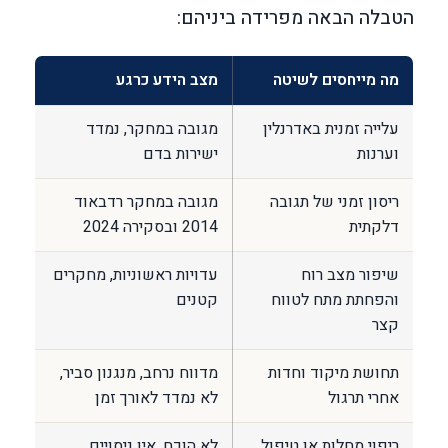
הטבלה הבאה מפרידה ביניהם:
מה מייחסים לשיטה
מצב הידע כרגע
עלייה זמנית באדרנלין
מגובה במחקר, נמדד
וערנות
ישירות בדם
ריסון זמני של תגובה
מגובה במחקר רדבאוד
דלקתית
2014 ובסקירה 2024
שיפור מצב רוח
עדויות ראשוניות, מחקרים
והפחתת מתח לטווח
קטנים
קצר
תחושת מיקוד וחדות
מדווח נרחב, מנגנון סביר,
אחרי תרגול
לא נמדד לאורך זמן
ריפוי מחלות או טיפול
לא הוכח, אין ניסויים