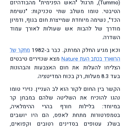
(Tummo), תרגול "האש הפנימית" מהבודהיזם
הטיבטי. טומו משלב שתי טכניקות: "נשימת
הכד", נשימה מיוחדת שמייצרת חום בגוף, ודמיון
מודרך של להבות אש שעולות לאורך עמוד
השדרה.
וכאן מגיע החלק המרתק. כבר ב-1982
מחקר של
מצא שנזירים טיבטים
הרווארד בכתב העת Nature
הצליחו להעלות את חום האצבעות והבהונות
בעד 8.3 מעלות, רק בכוח המדיטציה.
הקשר בין החום לקור הוא לב העניין. נזירי טומו
נהגו להוכיח את השליטה שלהם במבחן קר
במיוחד: בלילות חורף בהרי ההימלאיה,
בטמפרטורות מתחת לאפס, הם היו יושבים
בשלג עטופים בסדינים רטובים וקפואים,