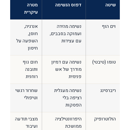
שיטה
דפוס הנשימה
מטרה
עיקרית
וים הוף
נשימה מהירה
אנרגיה,
ועמוקה בסבבים,
חוסן,
עם עצירות
השפעה על
חיסון
טומו (טיבטי)
נשימה עם דמיון
חום גוף
מודרך של אש
ותובנה
פנימית
רוחנית
ריברסינג
נשימה מעגלית
שחרור רגשי
רציפה בלי
וטיפולי
הפסקות
הולוטרופיק
היפרוונטילציה
מצבי תודעה
ממושכת
ועיבוד