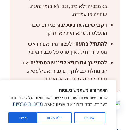
באמבטיה ולא בים, וגם לא בזמן נהיגה,
שחייה או עמידה.
רק בישיבה או בשכיבה
, במקום שבו
התעלפות פתאומית לא תזיק.
להתחיל במעט
, ולעצור מיד אם הראש
מסתחרר חזק. אין פרס על סבב חמישי.
להתייעץ עם רופא לפני שמתחילים
אם
יש מחלת לב, לחץ דם גבוה, אפילפסיה,
נטייה להתקפי חרדה, או היריון.
האתר הזה משתמש בעוגיות
אנחנו משתמשים בעוגיות כדי לשפר את חוויית הגלישה ולנתח
מדיניות פרטיות
תעבורה. תוכלו לבחור אילו עוגיות לאשר.
לעולם לא לתרגל את הנשימות במים או לידם
מתנה בשבילך
העדפות
ללא עוגיות
אישור