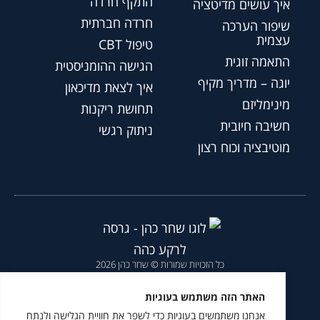
התקף חרדה
איך עושים מדיטציה
חרדה חברתית
שיפור הערכה
עצמית
טיפול CBT
התאמה זוגית
הגישה ההומניסטית
יוגה – מדריך מקיף
איך לצאת מדיכאון
מינימליזם
תחושת ריקנות
חשיבה חיובית
ניתוק רגשי
מוטיבציה וכוח רצון
כל הזכויות שמורות © שחר כהן 2026
הצהרת נגישות
|
מדיניות פרטיות
|
האתר הזה משתמש בעוגיות
אנחנו משתמשים בעוגיות כדי לשפר את חוויית הגלישה ולנתח
מומלץ לעקוב גם ב