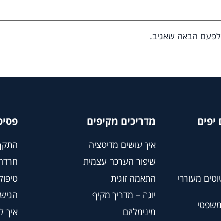
 לפעם הבאה שאגיב.
יפים
מדריכים מקיפים
פסיכ
איך עושים מדיטציה
התקף
שיפור הערכה עצמית
חרדה
וטים מעוררי
התאמה זוגית
טיפול BT
יוגה – מדריך מקיף
הגישה
משפטי
מינימליזם
איך ל