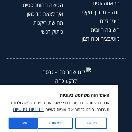
התאמה זוגית
הגישה ההומניסטית
יוגה – מדריך מקיף
איך לצאת מדיכאון
מינימליזם
תחושת ריקנות
חשיבה חיובית
ניתוק רגשי
מוטיבציה וכוח רצון
כל הזכויות שמורות © שחר כהן 2026
האתר הזה משתמש בעוגיות
הצהרת נגישות
|
מדיניות פרטיות
|
אנחנו משתמשים בעוגיות כדי לשפר את חוויית הגלישה ולנתח
מדיניות פרטיות
מומלץ לעקוב גם ב
תעבורה. תוכלו לבחור אילו עוגיות לאשר.
מתנה בשבילך
העדפות
ללא עוגיות
אישור