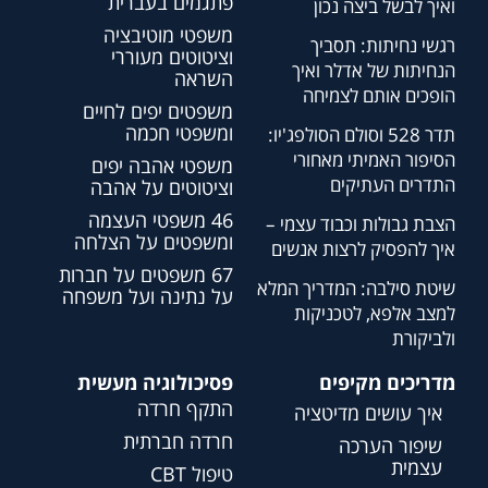
פתגמים בעברית
ואיך לבשל ביצה נכון
משפטי מוטיבציה
רגשי נחיתות: תסביך
וציטוטים מעוררי
הנחיתות של אדלר ואיך
השראה
הופכים אותם לצמיחה
משפטים יפים לחיים
ומשפטי חכמה
תדר 528 וסולם הסולפג'יו:
הסיפור האמיתי מאחורי
משפטי אהבה יפים
התדרים העתיקים
וציטוטים על אהבה
46 משפטי העצמה
הצבת גבולות וכבוד עצמי –
ומשפטים על הצלחה
איך להפסיק לרצות אנשים
67 משפטים על חברות
שיטת סילבה: המדריך המלא
על נתינה ועל משפחה
למצב אלפא, לטכניקות
ולביקורת
מדריכים מקיפים
פסיכולוגיה מעשית
התקף חרדה
איך עושים מדיטציה
חרדה חברתית
שיפור הערכה
עצמית
טיפול CBT