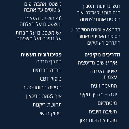
משפטי אהבה יפים
רגשי נחיתות: תסביך
וציטוטים על אהבה
הנחיתות של אדלר ואיך
46 משפטי העצמה
הופכים אותם לצמיחה
ומשפטים על הצלחה
תדר 528 וסולם הסולפג'יו:
67 משפטים על חברות
הסיפור האמיתי מאחורי
על נתינה ועל משפחה
התדרים העתיקים
מדריכים מקיפים
פסיכולוגיה מעשית
התקף חרדה
איך עושים מדיטציה
חרדה חברתית
שיפור הערכה
עצמית
טיפול CBT
התאמה זוגית
הגישה ההומניסטית
יוגה – מדריך מקיף
איך לצאת מדיכאון
מינימליזם
תחושת ריקנות
חשיבה חיובית
ניתוק רגשי
מוטיבציה וכוח רצון