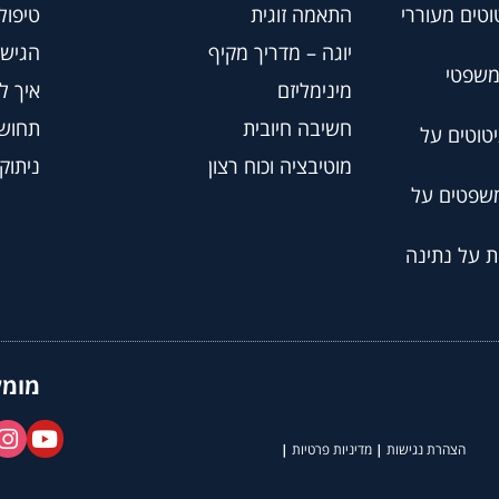
וטים מעוררי
התאמה זוגית
טיפול BT
יוגה – מדריך מקיף
הגישה
משפטי
מינימליזם
איך ל
חשיבה חיובית
תחושת
טוטים על
מוטיבציה וכוח רצון
ניתוק
משפטים על
ת על נתינה
מומל
הצהרת נגישות
|
מדיניות פרטיות
|