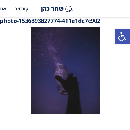
קורסים
אוד
photo-1536893827774-411e1dc7c902
פתח סרגל נגישות