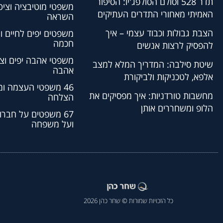
תדר 528 וסולם הסולפג'יו: הסיפור
משפטי מוטיבציה וציט
האמיתי מאחורי התדרים העתיקים
השראה
הצבת גבולות וכבוד עצמי – איך
משפטים יפים לחיים ו
חכמה
להפסיק לרצות אנשים
משפטי אהבה יפים וצי
שיטת סילבה: המדריך המלא למצב
אהבה
אלפא, לטכניקות ולביקורת
46 משפטי העצמה ו
מחשבות טורדניות: איך מפסיקים את
הצלחה
הלופ ומשחררים אותן
67 משפטים על חברו
ועל משפחה
כל הזכויות שמורות © שחר כהן 2026