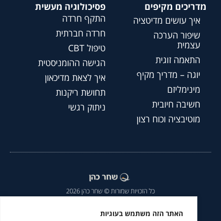
מדריכים מקיפים
פסיכולוגיה מעשית
התקף חרדה
איך עושים מדיטציה
חרדה חברתית
שיפור הערכה
עצמית
טיפול CBT
התאמה זוגית
הגישה ההומניסטית
יוגה – מדריך מקיף
איך לצאת מדיכאון
מינימליזם
תחושת ריקנות
חשיבה חיובית
ניתוק רגשי
מוטיבציה וכוח רצון
כל הזכויות שמורות © שחר כהן 2026
הצהרת נגישות
|
מדיניות פרטיות
|
האתר הזה משתמש בעוגיות