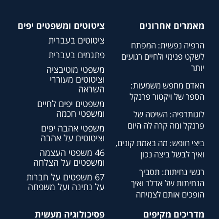
מאמרים אחרונים
ציטוטים ומשפטים יפים
ציטוטים בעברית
הרפיה נפשית: המפתח
פתגמים בעברית
לשקט פנימי ולחיים רגועים
יותר
משפטי מוטיבציה
וציטוטים מעוררי
האדם מחפש משמעות:
השראה
הספר של ויקטור פרנקל
משפטים יפים לחיים
ומשפטי חכמה
לוגותרפיה: השיטה של
פרנקל ומה קרה לה היום
משפטי אהבה יפים
וציטוטים על אהבה
ביצי חופש: מה באמת קונים,
46 משפטי העצמה
ואיך לבשל ביצה נכון
ומשפטים על הצלחה
רגשי נחיתות: תסביך
67 משפטים על חברות
הנחיתות של אדלר ואיך
על נתינה ועל משפחה
הופכים אותם לצמיחה
מדריכים מקיפים
פסיכולוגיה מעשית