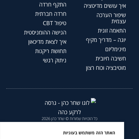
התקף חרדה
איך עושים מדיטציה
חרדה חברתית
שיפור הערכה
עצמית
טיפול CBT
התאמה זוגית
הגישה ההומניסטית
יוגה – מדריך מקיף
איך לצאת מדיכאון
מינימליזם
תחושת ריקנות
חשיבה חיובית
ניתוק רגשי
מוטיבציה וכוח רצון
כל הזכויות שמורות © שחר כהן 2026
הצהרת נגישות
|
מדיניות פרטיות
|
האתר הזה משתמש בעוגיות