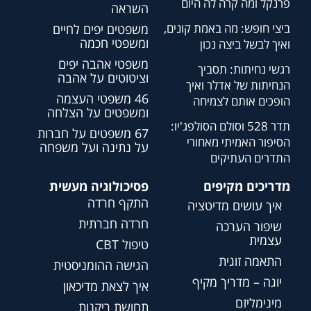
פרנקל ומה קרה לה היום
השראה
ביצי חופש: מה באמת קונים,
משפטים יפים לחיים
ומשפטי חכמה
ואיך לבשל ביצה נכון
משפטי אהבה יפים
רגשי נחיתות: תסביך
וציטוטים על אהבה
הנחיתות של אדלר ואיך
46 משפטי העצמה
הופכים אותם לצמיחה
ומשפטים על הצלחה
תדר 528 וסולם הסולפג'יו:
67 משפטים על חברות
הסיפור האמיתי מאחורי
על נתינה ועל משפחה
התדרים העתיקים
מדריכים מקיפים
פסיכולוגיה מעשית
התקף חרדה
איך עושים מדיטציה
חרדה חברתית
שיפור הערכה
עצמית
טיפול CBT
התאמה זוגית
הגישה ההומניסטית
יוגה – מדריך מקיף
איך לצאת מדיכאון
מינימליזם
תחושת ריקנות