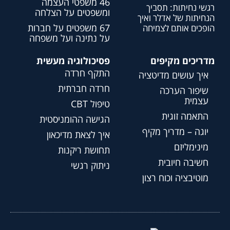
46 משפטי העצמה
רגשי נחיתות: תסביך
ומשפטים על הצלחה
הנחיתות של אדלר ואיך
67 משפטים על חברות
הופכים אותם לצמיחה
על נתינה ועל משפחה
מדריכים מקיפים
פסיכולוגיה מעשית
התקף חרדה
איך עושים מדיטציה
חרדה חברתית
שיפור הערכה
עצמית
טיפול CBT
התאמה זוגית
הגישה ההומניסטית
יוגה – מדריך מקיף
איך לצאת מדיכאון
מינימליזם
תחושת ריקנות
חשיבה חיובית
ניתוק רגשי
מוטיבציה וכוח רצון