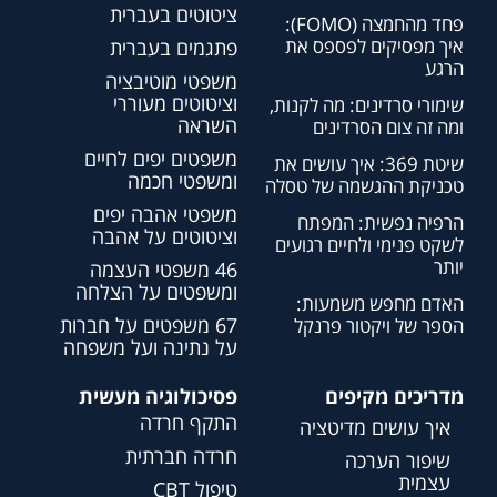
ציטוטים בעברית
פחד מהחמצה (FOMO):
איך מפסיקים לפספס את
פתגמים בעברית
הרגע
משפטי מוטיבציה
וציטוטים מעוררי
שימורי סרדינים: מה לקנות,
השראה
ומה זה צום הסרדינים
משפטים יפים לחיים
שיטת 369: איך עושים את
ומשפטי חכמה
טכניקת ההגשמה של טסלה
משפטי אהבה יפים
הרפיה נפשית: המפתח
וציטוטים על אהבה
לשקט פנימי ולחיים רגועים
יותר
46 משפטי העצמה
ומשפטים על הצלחה
האדם מחפש משמעות:
67 משפטים על חברות
הספר של ויקטור פרנקל
על נתינה ועל משפחה
מדריכים מקיפים
פסיכולוגיה מעשית
התקף חרדה
איך עושים מדיטציה
חרדה חברתית
שיפור הערכה
עצמית
טיפול CBT