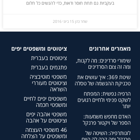
בעקביות גם תחת חוסר ודאות, כדי להגשים כל חלום
שחר כהן
15 ביוני 2016
מאמרים אחרונים
ציטוטים ומשפטים יפים
ציטוטים בעברית
שימורי סרדינים: מה לקנות,
ומה זה צום הסרדינים
פתגמים בעברית
משפטי מוטיבציה
שיטת 369: איך עושים את
וציטוטים מעוררי
טכניקת ההגשמה של טסלה
השראה
הרפיה נפשית: המפתח
משפטים יפים לחיים
לשקט פנימי ולחיים רגועים
ומשפטי חכמה
יותר
משפטי אהבה יפים
האדם מחפש משמעות:
וציטוטים על אהבה
הספר של ויקטור פרנקל
46 משפטי העצמה
לוגותרפיה: השיטה של
ומשפטים על הצלחה
פרנקל ומה קרה לה היום