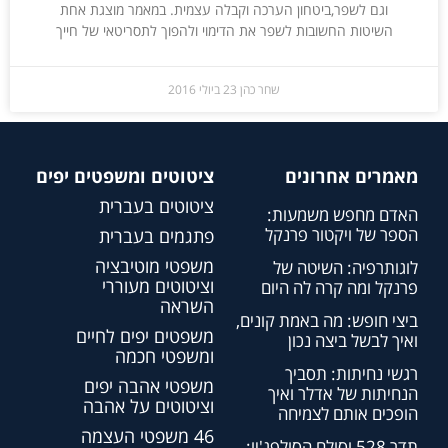
וגם לשפר,ביטחון הערכה וקבלה עצמית. במאמר מוצגת אחת
השיטות החשובות לשפר את הדימוי ולהפוך לתסריטאי של חייך
שחר כהן
23 ביולי 2016
מאמרים אחרונים
ציטוטים ומשפטים יפים
ציטוטים בעברית
האדם מחפש משמעות:
הספר של ויקטור פרנקל
פתגמים בעברית
משפטי מוטיבציה
לוגותרפיה: השיטה של
וציטוטים מעוררי
פרנקל ומה קרה לה היום
השראה
ביצי חופש: מה באמת קונים,
משפטים יפים לחיים
ואיך לבשל ביצה נכון
ומשפטי חכמה
רגשי נחיתות: תסביך
משפטי אהבה יפים
הנחיתות של אדלר ואיך
וציטוטים על אהבה
הופכים אותם לצמיחה
46 משפטי העצמה
תדר 528 וסולם הסולפג'יו: