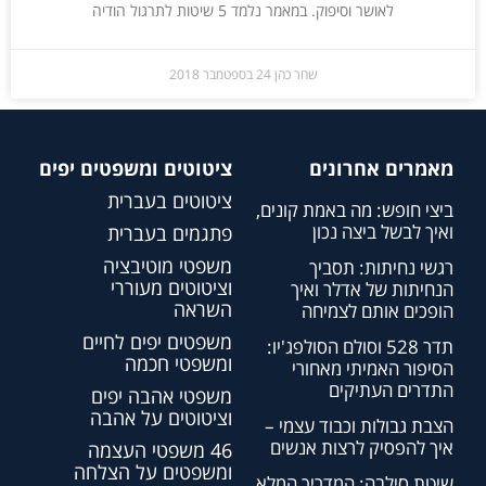
לאושר וסיפוק. במאמר נלמד 5 שיטות לתרגול הודיה
שחר כהן
24 בספטמבר 2018
מאמרים אחרונים
ציטוטים ומשפטים יפים
ציטוטים בעברית
ביצי חופש: מה באמת קונים,
ואיך לבשל ביצה נכון
פתגמים בעברית
משפטי מוטיבציה
רגשי נחיתות: תסביך
וציטוטים מעוררי
הנחיתות של אדלר ואיך
השראה
הופכים אותם לצמיחה
משפטים יפים לחיים
תדר 528 וסולם הסולפג'יו:
ומשפטי חכמה
הסיפור האמיתי מאחורי
התדרים העתיקים
משפטי אהבה יפים
וציטוטים על אהבה
הצבת גבולות וכבוד עצמי –
איך להפסיק לרצות אנשים
46 משפטי העצמה
ומשפטים על הצלחה
שיטת סילבה: המדריך המלא