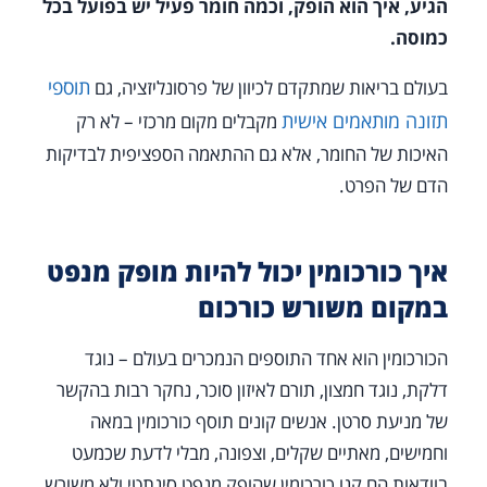
הגיע, איך הוא הופק, וכמה חומר פעיל יש בפועל בכל
כמוסה.
תוספי
בעולם בריאות שמתקדם לכיוון של פרסונליזציה, גם
תזונה מותאמים אישית
מקבלים מקום מרכזי – לא רק
האיכות של החומר, אלא גם ההתאמה הספציפית לבדיקות
הדם של הפרט.
איך כורכומין יכול להיות מופק מנפט
במקום משורש כורכום
הכורכומין הוא אחד התוספים הנמכרים בעולם – נוגד
דלקת, נוגד חמצון, תורם לאיזון סוכר, נחקר רבות בהקשר
של מניעת סרטן. אנשים קונים תוסף כורכומין במאה
וחמישים, מאתיים שקלים, וצפונה, מבלי לדעת שכמעט
בוודאות הם קנו כורכומין שהופק מנפט סינתטי ולא משורש