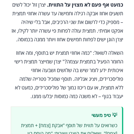
כמעט אף פעם לא מצוין על התווית.
יצרן זול יכול לשים
תשעים אחוז אבקה רגילה וחמישה עד עשרה אחוזי תמצית
– מספיק כדי לרשום את שני הרכיבים, אבל בלי שיהיה
אפקט אמיתי. תמצית עולה לפחות פי עשרה יותר לקילו, אז
יצרן הוגן ישים לפחות חמישים אחוז ויותר ממנה בכמוסה.
השאלה לשאול: "כמה אחוזי תמצית יש בתוסף, ומה אחוז
החומר הפעיל בתמצית עצמה?" יצרן שמייצר תמצית רישי
איכותית ידע לומר שיש בה שלושים ושבעה אחוזי
פוליסכרידים, ויציג אנליזה. תוסף שמכיל פטרייה שלמה
ללא תמצית, או עם ריכוז נמוך של פוליסכרידים, כמעט לא
יעבוד בגוף – לא משנה כמה כמוסות יבלעו ממנו.
💡 טיפ מעשי
כשרואים על תווית של תוסף "אבקת [צמח] + תמצית
[צמח]", שואלים את היצרן ישירות: "מה היחס בין