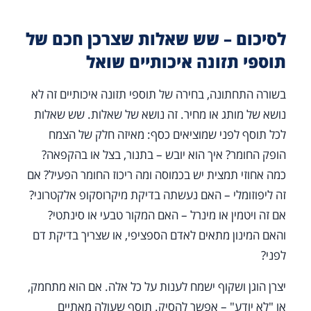
לסיכום – שש שאלות שצרכן חכם של
תוספי תזונה איכותיים שואל
בשורה התחתונה, בחירה של תוספי תזונה איכותיים זה לא
נושא של מותג או מחיר. זה נושא של שאלות. שש שאלות
לכל תוסף לפני שמוציאים כסף: מאיזה חלק של הצמח
הופק החומר? איך הוא יובש – בתנור, בצל או בהקפאה?
כמה אחוזי תמצית יש בכמוסה ומה ריכוז החומר הפעיל? אם
זה ליפוזומלי – האם נעשתה בדיקת מיקרוסקופ אלקטרוני?
אם זה ויטמין או מינרל – האם המקור טבעי או סינתטי?
והאם המינון מתאים לאדם הספציפי, או שצריך בדיקת דם
לפני?
יצרן הוגן ושקוף ישמח לענות על כל אלה. אם הוא מתחמק,
או "לא יודע" – אפשר להסיק. תוסף שעולה מאתיים