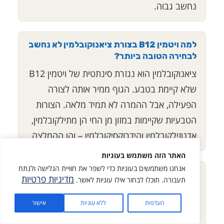
נחשב גבוה.
למה ויטמין B12 בצורת ציאנוקובלמין לא נחשב
לבחירה הטובה ביותר?
ציאנוקובלמין הוא נגזרת סינתטית של ויטמין B12
שלא קיימת בטבע. הגוף ממיר אותה לצורה
הפעילה, אבל ההמרה לא תמיד מלאה. הצורות
הטבעיות שקיימות במזון מן החי הן מתילקובלמין,
אדנוזילקובלמין והידרוקסיקובלמין – והן ההמלצה.
האתר הזה משתמש בעוגיות
אנחנו משתמשים בעוגיות כדי לשפר את חוויית הגלישה ולנתח
האם תוספים ליפוזומליים בנוזל יעילים יותר
מדיניות פרטיות
תעבורה. תוכלו לבחור אילו עוגיות לאשר.
מאלה שבאבקה?
מתנה בשבילך
דווקא ההפך. תוספי תזונה איכותיים ליפוזומליים
העדפות
ללא עוגיות
אישור
באבקה יציבים יותר מאלה בנוזל, ולא דורשים