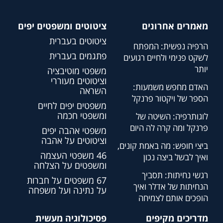
מאמרים אחרונים
ציטוטים ומשפטים יפים
ציטוטים בעברית
הרפיה נפשית: המפתח
פתגמים בעברית
לשקט פנימי ולחיים רגועים
יותר
משפטי מוטיבציה
וציטוטים מעוררי
האדם מחפש משמעות:
השראה
הספר של ויקטור פרנקל
משפטים יפים לחיים
ומשפטי חכמה
לוגותרפיה: השיטה של
פרנקל ומה קרה לה היום
משפטי אהבה יפים
וציטוטים על אהבה
ביצי חופש: מה באמת קונים,
46 משפטי העצמה
ואיך לבשל ביצה נכון
ומשפטים על הצלחה
רגשי נחיתות: תסביך
67 משפטים על חברות
הנחיתות של אדלר ואיך
על נתינה ועל משפחה
הופכים אותם לצמיחה
מדריכים מקיפים
פסיכולוגיה מעשית