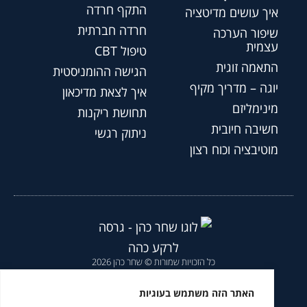
התקף חרדה
איך עושים מדיטציה
חרדה חברתית
שיפור הערכה
עצמית
טיפול CBT
התאמה זוגית
הגישה ההומניסטית
יוגה – מדריך מקיף
איך לצאת מדיכאון
מינימליזם
תחושת ריקנות
חשיבה חיובית
ניתוק רגשי
מוטיבציה וכוח רצון
כל הזכויות שמורות © שחר כהן 2026
הצהרת נגישות
|
מדיניות פרטיות
|
האתר הזה משתמש בעוגיות