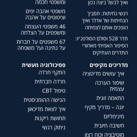
ומשפטי חכמה
ואיך לבשל ביצה נכון
משפטי אהבה יפים
רגשי נחיתות: תסביך
וציטוטים על אהבה
הנחיתות של אדלר ואיך
46 משפטי העצמה
הופכים אותם לצמיחה
ומשפטים על הצלחה
תדר 528 וסולם הסולפג'יו:
67 משפטים על חברות
הסיפור האמיתי מאחורי
על נתינה ועל משפחה
התדרים העתיקים
מדריכים מקיפים
פסיכולוגיה מעשית
התקף חרדה
איך עושים מדיטציה
חרדה חברתית
שיפור הערכה
עצמית
טיפול CBT
התאמה זוגית
הגישה ההומניסטית
יוגה – מדריך מקיף
איך לצאת מדיכאון
מינימליזם
תחושת ריקנות
חשיבה חיובית
ניתוק רגשי
מוטיבציה וכוח רצון