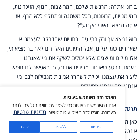
ביחנו את זה: הרגשות שלכם, המחשבות, הגוף, הזיכרונות,
המיומנויות, הרצונות, הכל משתנה ומתחלף ללא הרף, אז
איפה נמצא "האני הקבוע"?
הוא נמצא אך ורק בתיוגים ובתוויות שהדבקנו לעצמנו או
שאחרים שמו עלינו, אבל התיוגים האלו הם לא דבר מציאותי,
אלו מילים ומושגים שלא יכולים לשקף את מי שאנחנו
באמת. ברגע שאנחנו מבינים את זה, זה מאפשר לנו חופש
ליצור את עצמנו ויכולת לשחרר אמונות מגבילות לגבי מי
אנחנו ומה אנחנו מסוגלים.
האתר הזה משתמש בעוגיות
אנחנו משתמשים בעוגיות כדי לשפר את חוויית הגלישה ולנתח
תרגול הכלל בפועל – הימנעות מתיוגים ושיפוטים
מדיניות פרטיות
תעבורה. תוכלו לבחור אילו עוגיות לאשר.
כאן מדובר בתובנה מורכבת שגם אם מבינים אותה
מתנה בשבילך
העדפות
ללא עוגיות
אישור
אינטלקטואלית זה עדיין לא חוויתי, אז הדרך הפשוטה ביותר