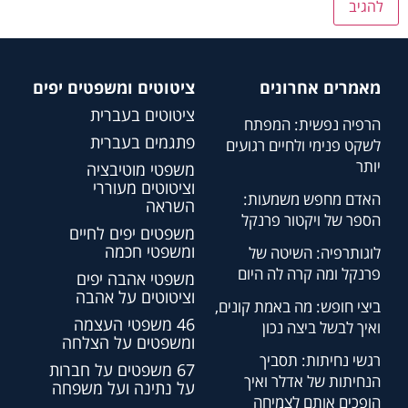
מאמרים אחרונים
ציטוטים ומשפטים יפים
ציטוטים בעברית
הרפיה נפשית: המפתח
פתגמים בעברית
לשקט פנימי ולחיים רגועים
יותר
משפטי מוטיבציה
וציטוטים מעוררי
האדם מחפש משמעות:
השראה
הספר של ויקטור פרנקל
משפטים יפים לחיים
ומשפטי חכמה
לוגותרפיה: השיטה של
פרנקל ומה קרה לה היום
משפטי אהבה יפים
וציטוטים על אהבה
ביצי חופש: מה באמת קונים,
46 משפטי העצמה
ואיך לבשל ביצה נכון
ומשפטים על הצלחה
רגשי נחיתות: תסביך
67 משפטים על חברות
הנחיתות של אדלר ואיך
על נתינה ועל משפחה
הופכים אותם לצמיחה