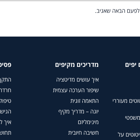
 לפעם הבאה שאגיב.
יפים
מדריכים מקיפים
פסיכ
איך עושים מדיטציה
התקף
שיפור הערכה עצמית
חרדה
וטים מעוררי
התאמה זוגית
טיפול BT
יוגה – מדריך מקיף
הגישה
משפטי
מינימליזם
איך ל
חשיבה חיובית
תחושת
טוטים על