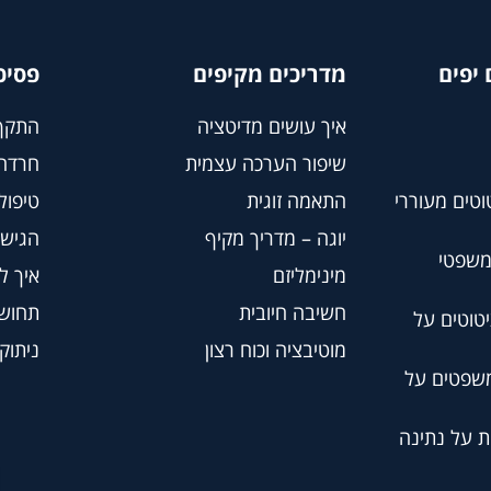
יפים
מדריכים מקיפים
פסיכ
איך עושים מדיטציה
התקף
שיפור הערכה עצמית
חרדה
וטים מעוררי
התאמה זוגית
טיפול BT
יוגה – מדריך מקיף
הגישה
משפטי
מינימליזם
איך ל
חשיבה חיובית
תחושת
טוטים על
מוטיבציה וכוח רצון
ניתוק
משפטים על
ת על נתינה