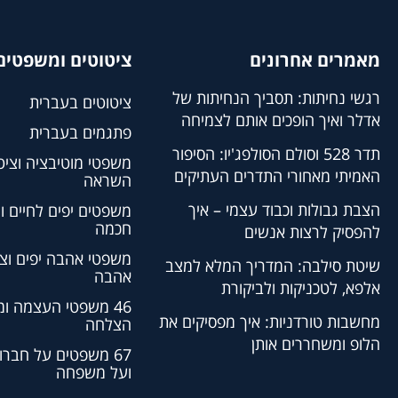
מאמרים אחרונים
ציטוטים ומשפטים 
רגשי נחיתות: תסביך הנחיתות של
ציטוטים בעברית
אדלר ואיך הופכים אותם לצמיחה
פתגמים בעברית
תדר 528 וסולם הסולפג'יו: הסיפור
משפטי מוטיבציה וציט
האמיתי מאחורי התדרים העתיקים
השראה
הצבת גבולות וכבוד עצמי – איך
משפטים יפים לחיים ו
חכמה
להפסיק לרצות אנשים
משפטי אהבה יפים וצי
שיטת סילבה: המדריך המלא למצב
אהבה
אלפא, לטכניקות ולביקורת
46 משפטי העצמה ו
מחשבות טורדניות: איך מפסיקים את
הצלחה
הלופ ומשחררים אותן
67 משפטים על חברו
ועל משפחה