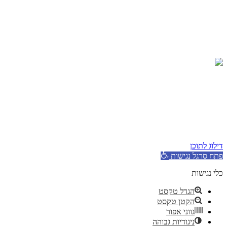
טיפול CBT
הגישה ההומניסטית
איך לצאת מדיכאון
תחושת ריקנות
ניתוק רגשי
כל הזכויות שמורות © שחר כהן 2026
הצהרת נגישות
|
מדיניות פרטיות
|
מומלץ לעקוב גם ב
Youtube
Instagram
Facebook-f
Spotify
Apple
Tiktok
דילוג לתוכן
פתח סרגל נגישות
כלי נגישות
הגדל טקסט
הקטן טקסט
גווני אפור
ניגודיות גבוהה