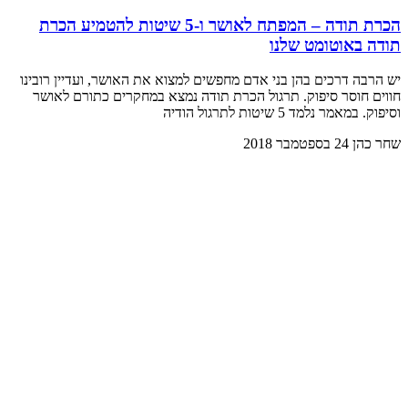
הכרת תודה – המפתח לאושר ו-5 שיטות להטמיע הכרת
תודה באוטומט שלנו
יש הרבה דרכים בהן בני אדם מחפשים למצוא את האושר, ועדיין רובינו
חווים חוסר סיפוק. תרגול הכרת תודה נמצא במחקרים כתורם לאושר
וסיפוק. במאמר נלמד 5 שיטות לתרגול הודיה
שחר כהן
24 בספטמבר 2018
מאמרים אחרונים
האדם מחפש משמעות: הספר של ויקטור פרנקל
לוגותרפיה: השיטה של פרנקל ומה קרה לה היום
ביצי חופש: מה באמת קונים, ואיך לבשל ביצה נכון
רגשי נחיתות: תסביך הנחיתות של אדלר ואיך הופכים אותם
לצמיחה
תדר 528 וסולם הסולפג'יו: הסיפור האמיתי מאחורי התדרים
העתיקים