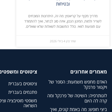
ובטיחות
מדריך מקיף על קריאטין: מה זה, היתרונות המוכחים
לשריר ולמוח, המינון הנכון, איזה סוג לבחור, ואיך להתמודד
עם תופעות לוואי. כולל התשובות לשאלות שלא שואלים.
שחר כהן
4 ביולי 2026
מאמרים אחרונים
ציטוטים ומשפטים 
האדם מחפש משמעות: הספר של
ציטוטים בעברית
ויקטור פרנקל
פתגמים בעברית
לוגותרפיה: השיטה של פרנקל ומה
משפטי מוטיבציה וציט
קרה לה היום
השראה
ביצי חופש: מה באמת קונים, ואיך