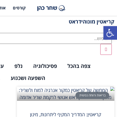
קורסים
אוד
קריאטין מונוהידראט
פתח סרגל נגישות
צפה בהכל
פסיכולוגיה
נלפ
עו
השפעה ושכנוע
ב
בריאות ורווחה נפשית
קריאטין: המדריך המקיף ליתרונות, מינון