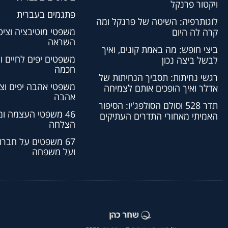
ויקטור פרנקל
פתגמים בעברית
לוגותרפיה: השיטה של פרנקל ומה
משפטי מוטיבציה וציט
קרה לה היום
השראה
ביצי חופש: מה באמת קונים, ואיך
משפטים יפים לחיים ו
לבשל ביצה נכון
חכמה
רגשי נחיתות: תסביך הנחיתות של
משפטי אהבה יפים וצי
אדלר ואיך הופכים אותם לצמיחה
אהבה
תדר 528 וסולם הסולפג'יו: הסיפור
46 משפטי העצמה ו
האמיתי מאחורי התדרים העתיקים
הצלחה
67 משפטים על חברו
ועל משפחה