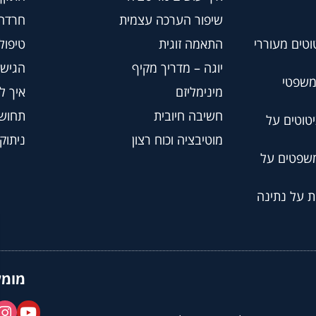
שיפור הערכה עצמית
חרדה
וטים מעוררי
התאמה זוגית
טיפול BT
יוגה – מדריך מקיף
הגישה
משפטי
מינימליזם
איך ל
חשיבה חיובית
תחושת
טוטים על
מוטיבציה וכוח רצון
ניתוק
משפטים על
ת על נתינה
מומל